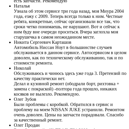
есть запчасти. Рекомендую
Наталья
Узнала об этом сервисе три года назад, моя Миура 2004
года, езжу с 2009. Теперь всегда только к ним. Честные
ребята, конкретные, сейчас организовали все так, что
сроки четко понимаешь, не нарушают. Вот и сейчас к
ним буду вне очереди проситься. Вчера заглохла моя
старушечка в самом неожиданном месте.
Никита Сергеевич Карташов
Автомобиль Ниссан Ноут в большинстве случаев
обслуживается в данном сервисе. Автосервисом в целом
доволен, как по техническому обслуживанию, так и по
стоимости ремонта.
Николай
Обслуживаюсь и чинюсь здесь уже года 3. Претензий по
качеству практически нет.
Делал и кузовной ремонт (ободрали борт, рихтовка +
замена с покраской) -полтора года прошло, никаких
косяков не вылезло. Рекомендую.
Олег Зубов
Были проблемы с коробкой. Обратился в сервис и
проблему на моем NISSAN JUKE устранили. Ремонтом
очень доволен. Цены на запчасти порадовали. Спасибо
за качественный ремонт.
Олег Продан