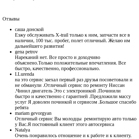
Отзывы
caша донской
Езжу обслуживать X-trail только к ним, запчасти все в
наличии, 100 тыс. пробег, полет отличный. Желаю им
дальнейшего развития!
gena petrov
Нареканий нет. Все просто и доходчиво
объяснено.Только положительные впечатления. Все
быстро, качественно, профессионально.
I.Lurenda
на это сервис заехал первый раз друзья посоветовали и
не обманули .Отличный сервис по ремонту Ниссан
.Чинил двигатель Это с электроникой .Починили
быстро и качественно с гарантией .Предложили массу
услуг Я доволен починкой и сервисом .Большое спасибо
ребята
mariam gevorgyan
Отличный сервис Вы молодцы ремонтирую авто только
у Вас.Я постоянный клиент этого автосервиса
Natalya
Очень понравилось отношение и к работе и к клиенту.