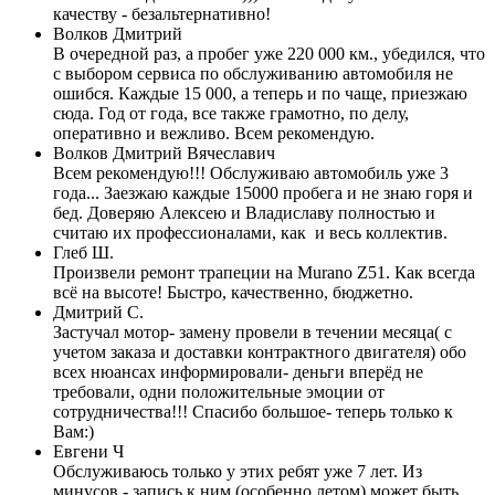
качеству - безальтернативно!
Волков Дмитрий
В очередной раз, а пробег уже 220 000 км., убедился, что
с выбором сервиса по обслуживанию автомобиля не
ошибся. Каждые 15 000, а теперь и по чаще, приезжаю
сюда. Год от года, все также грамотно, по делу,
оперативно и вежливо. Всем рекомендую.
Волков Дмитрий Вячеславич
Всем рекомендую!!! Обслуживаю автомобиль уже 3
года... Заезжаю каждые 15000 пробега и не знаю горя и
бед. Доверяю Алексею и Владиславу полностью и
считаю их профессионалами, как и весь коллектив.
Глеб Ш.
Произвели ремонт трапеции на Murano Z51. Как всегда
всё на высоте! Быстро, качественно, бюджетно.
Дмитрий С.
Застучал мотор- замену провели в течении месяца( с
учетом заказа и доставки контрактного двигателя) обо
всех нюансах информировали- деньги вперёд не
требовали, одни положительные эмоции от
сотрудничества!!! Спасибо большое- теперь только к
Вам:)
Евгени Ч
Обслуживаюсь только у этих ребят уже 7 лет. Из
минусов - запись к ним (особенно летом) может быть