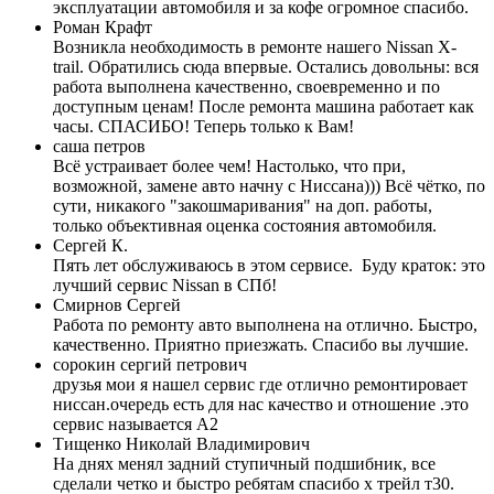
эксплуатации автомобиля и за кофе огромное спасибо.
Роман Крафт
Возникла необходимость в ремонте нашего Nissan X-
trail. Обратились сюда впервые. Остались довольны: вся
работа выполнена качественно, своевременно и по
доступным ценам! После ремонта машина работает как
часы. СПАСИБО! Теперь только к Вам!
саша петров
Всё устраивает более чем! Настолько, что при,
возможной, замене авто начну с Ниссана))) Всё чётко, по
сути, никакого "закошмаривания" на доп. работы,
только объективная оценка состояния автомобиля.
Сергей К.
Пять лет обслуживаюсь в этом сервисе. Буду краток: это
лучший сервис Nissan в СПб!
Смирнов Сергей
Работа по ремонту авто выполнена на отлично. Быстро,
качественно. Приятно приезжать. Спасибо вы лучшие.
сорокин сергий петрович
друзья мои я нашел сервис где отлично ремонтировает
ниссан.очередь есть для нас качество и отношение .это
сервис называется А2
Тищенко Николай Владимирович
На днях менял задний ступичный подшибник, все
сделали четко и быстро ребятам спасибо х трейл т30.