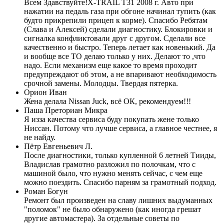
Всем Здавствуйте!Х-TRAIL T31 2008 г. Авто при
нажатии на педаль газа при обгоне начинал тупить (как
будто прикрепили прицеп к корме). Спасибо Ребятам
(Слава и Алексей) сделали диагностику. Блокировки и
сигналка конфликтовали друг с другом. Сделали все
качественно и быстро. Теперь летает как новенький. Да
и вообще все ТО делаю только у них. Делают то ,что
надо. Если механизм еще какое то время проходит
предупреждают об этом, а не впаривают необходимость
срочной замены. Молодцы. Твердая пятерка.
Орион Иван
Жена делала Nissan Juck, всё ОК, рекомендуем!!!
Паша Преториан Микра
Я изза качества сервиса буду покупать жене только
Ниссан. Потому что лучше сервиса, а главное честнее, я
не найду.
Пётр Евгеньевич Л.
После диагностики, только купленной 6 летней Тииды,
Владислав грамотно разложил по полочкам, что с
машиной было, что нужно менять сейчас, с чем еще
можно поездить. Спасибо парням за грамотный подход.
Роман Богун
Ремонт был произведен на славу лишних выдуманных
"поломок" не было обнаружено (как иногда грешат
другие автомастера). За отдельные советы по