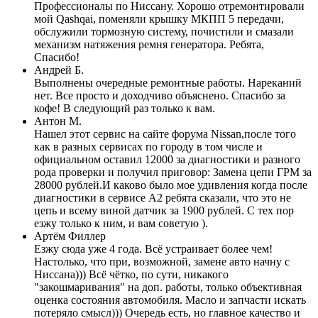
Профессионалы по Ниссану. Хорошо отремонтировали
мой Qashqai, поменяли крышку МКПП 5 передачи,
обслужили тормозную систему, почистили и смазали
механизм натяжения ремня генератора. Ребята,
Спасибо!
Андрей Б.
Выполнены очередные ремонтные работы. Нареканий
нет. Все просто и доходчиво объяснено. Спасибо за
кофе! В следующий раз только к вам.
Антон М.
Нашел этот сервис на сайте форума Nissan,после того
как в разных сервисах по городу в том числе и
официальном оставил 12000 за диагностики и разного
рода проверки и получил приговор: Замена цепи ГРМ за
28000 рублей.И каково было мое удивления когда после
диагностики в сервисе А2 ребята сказали, что это не
цепь и всему виной датчик за 1900 рублей. С тех пор
езжу только к ним, и вам советую ).
Артём Филлер
Езжу сюда уже 4 года. Всё устраивает более чем!
Настолько, что при, возможной, замене авто начну с
Ниссана))) Всё чётко, по сути, никакого
"закошмаривания" на доп. работы, только объективная
оценка состояния автомобиля. Масло и запчасти искать
потеряло смысл))) Очередь есть, но главное качество и