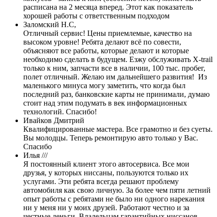
расписана на 2 месяца вперед. Этот как показатель
хорошей работы с ответственным подходом
Заломский Н.С,
Отличный сервис! Цены приемлемые, качество на
высоком уровне! Ребята делают всё по совести,
объясняют все работы, которые делают и которые
необходимо сделать в будущем. Езжу обслуживать X-trail
только к ним, запчасти все в наличии, 100 тыс. пробег,
полет отличный. Желаю им дальнейшего развития! Из
маленького минуса могу заметить, что когда был
последний раз, банковские карты не принимали, думаю
стоит над этим подумать в век информационных
технологий. Спасибо!
Ивайков Дмитрий
Квалифицированные мастера. Все грамотно и без суеты.
Вы молодцы. Теперь ремонтирую авто только у Вас.
Спасибо
Илья ///
Я постоянный клиент этого автосервиса. Все мои
друзья, у которых ниссаны, пользуются только их
услугами. Эти ребята всегда решают проблему
автомобиля как свою личную. За более чем пяти летний
опыт работы с ребятами не было ни одного нарекания
ни у меня ни у моих друзей. Работают честно и за
честные деньги. Владельцам гарантийных ниссанов