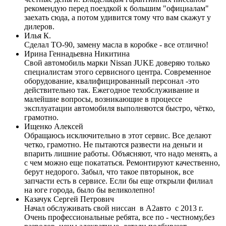
рекомендую перед поездкой к большим "официалам"
заехать сюда, а потом удивится тому что вам скажут у
дилеров.
Илья К.
Сделал ТО-90, замену масла в коробке - все отлично!
Ирина Геннадьевна Никитина
Свой автомобиль марки Nissan JUKE доверяю только
специалистам этого сервисного центра. Современное
оборудование, квалифицированный персонал -это
действительно так. Ежегодное техобслуживание и
малейшие вопросы, возникающие в процессе
эксплуатации автомобиля выполняются быстро, чётко,
грамотно.
Ищенко Алексей
Обращаюсь исключительно в этот сервис. Все делают
четко, грамотно. Не пытаются развести на деньги и
впарить лишние работы. Объясняют, что надо менять, а
с чем можно еще покататься. Ремонтируют качественно,
берут недорого. Забыл, что такое пвторынок, все
запчасти есть в сервисе. Если бы еще открыли филиал
на юге города, было бы великолепно!
Казачук Сергей Петрович
Начал обслуживать свой ниссан в А2авто с 2013 г.
Очень профессиональные ребята, все по - честному,без