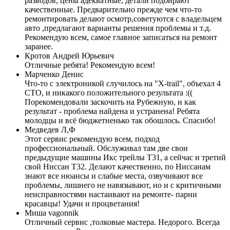
разводов, цены адекватные, детали подбирают
качественные. Предварительно прежде чем что-то
ремонтировать делают осмотр,советуются с владельцем
авто ,предлагают варианты решения проблемы и т.д.
Рекомендую всем, самое главное записаться на ремонт
заранее.
Кротов Андрей Юрьевич
Отличные ребята! Рекомендую всем!
Марченко Денис
Что-то с электроникой случилось на "X-trail", объехал 4
СТО, и никакого положительного результата :((
Порекомендовали заскочить на Рубежную, и как
результат - проблема найдена и устранена! Ребята
молодцы и всё бюджетненько так обошлось. Спасибо!
Медведев Л,Ф
Этот сервис рекомендую всем, подход
профессиональный. Обслуживал там две свои
предыдущие машины Икс трейлы Т31, а сейчас и третий
свой Ниссан Т32. Делают качественно, по Ниссанам
знают все нюансы и слабые места, озвучивают все
проблемы, лишнего не навязывают, но и с критичными
неисправностями настаивают на ремонте- парни
красавцы! Удачи и процветания!
Миша vagonnik
Отличный сервис ,толковые мастера. Недорого. Всегда