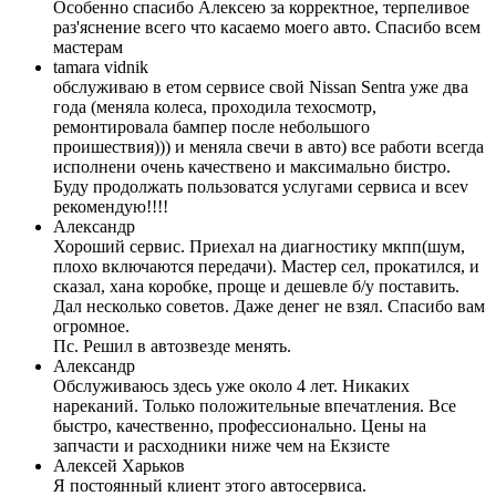
Особенно спасибо Алексею за корректное, терпеливое
раз'яснение всего что касаемо моего авто. Спасибо всем
мастерам
tamara vidnik
обслуживаю в етом сервисе свой Nissan Sentra уже два
года (меняла колеса, проходила техосмотр,
ремонтировала бампер после небольшого
проишествия))) и меняла свечи в авто) все работи всегда
исполнени очень качествено и максимально бистро.
Буду продолжать пользоватся услугами сервиса и всеv
рекомендую!!!!
Александр
Хороший сервис. Приехал на диагностику мкпп(шум,
плохо включаются передачи). Мастер сел, прокатился, и
сказал, хана коробке, проще и дешевле б/у поставить.
Дал несколько советов. Даже денег не взял. Спасибо вам
огромное.
Пс. Решил в автозвезде менять.
Александр
Обслуживаюсь здесь уже около 4 лет. Никаких
нареканий. Только положительные впечатления. Все
быстро, качественно, профессионально. Цены на
запчасти и расходники ниже чем на Екзисте
Алексей Харьков
Я постоянный клиент этого автосервиса.