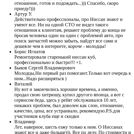
отношение, готов и подождать...))) Спасибо, скоро
приеду!)))
Артур У.
Действительно профессионалы, про Ниссан знают и
умеют все. Ни на одной СТО не видел такого
отношения к клиентам, решают проблему до конца не
бросая человека один на один с проблемой авто, про
поиск запчастей можно забыть, найдут все сами и
дешевле чем в интернете, короче - молодцы!
Борис Игнатов
Ремонтировали старенький ниссан куб,
профессионально и быстро!!! +1.
Быков Сергей Владимирович
Молодцы,Ни первый раз помогают.Только вот очередь к
ним...Надо расширяться )
Виталий
Ну вот и закончились хорошие времена, а именно,
продал свою хитрюшу, купил другого японца, а вот с
сервисом беда, здесь у ребят обслуживался 10 лет,
никаких проблем, был доволен как слон, отношение,
качество, цена, все устраивало, рекомендую.P.S.для
участников клуба еще и скидки
Владимир
Лет, наверное, шесть езжу только к ним. О Ниссанах
знают все и даже больше))). Все по делу. По стоимости и