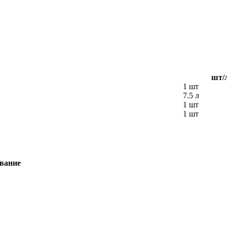
шт/
1 шт
7.5 л
1 шт
1 шт
вание