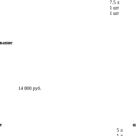
7.5 л
1 шт
1 шт
вание
14 800 руб.
е
ш
5 л
1 л